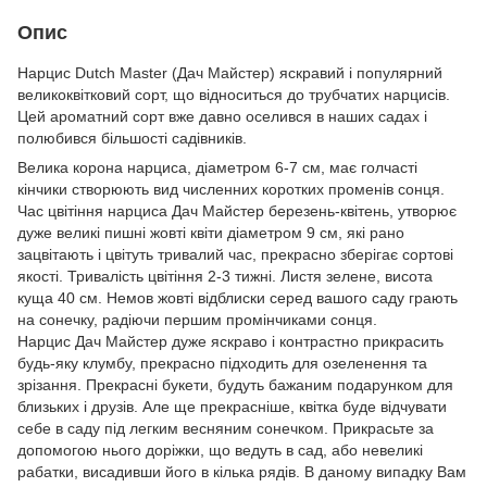
Опис
Нарцис Dutch Master (Дач Майстер) яскравий і популярний
великоквітковий сорт, що відноситься до трубчатих нарцисів.
Цей ароматний сорт вже давно оселився в наших садах і
полюбився більшості садівників.
Велика корона нарциса, діаметром 6-7 см, має голчасті
кінчики створюють вид численних коротких променів сонця.
Час цвітіння нарциса Дач Майстер березень-квітень, утворює
дуже великі пишні жовті квіти діаметром 9 см, які рано
зацвітають і цвітуть тривалий час, прекрасно зберігає сортові
якості. Тривалість цвітіння 2-3 тижні. Листя зелене, висота
куща 40 см. Немов жовті відблиски серед вашого саду грають
на сонечку, радіючи першим промінчиками сонця.
Нарцис Дач Майстер дуже яскраво і контрастно прикрасить
будь-яку клумбу, прекрасно підходить для озеленення та
зрізання. Прекрасні букети, будуть бажаним подарунком для
близьких і друзів. Але ще прекрасніше, квітка буде відчувати
себе в саду під легким весняним сонечком. Прикрасьте за
допомогою нього доріжки, що ведуть в сад, або невеликі
рабатки, висадивши його в кілька рядів. В даному випадку Вам