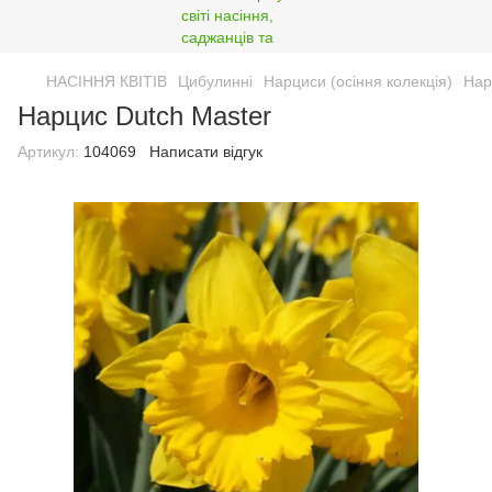
НАСІННЯ КВІТІВ
Цибулинні
Нарциси (осіння колекція)
Нар
Нарцис Dutch Master
Артикул:
104069
Написати відгук