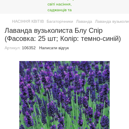
НАСІННЯ КВІТІВ
Багаторічники
Лаванда
Лаванда вузьколис
Лаванда вузьколиста Блу Спір
(Фасовка: 25 шт; Колір: темно-синій)
Артикул:
106352
Написати відгук