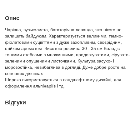
Опис
Чарівна, вузьколиста, багаторічна лаванда, яка нікого не
залишить байдужим. Характеризується великими, темно-
фіолетовими суцвіттями з дуже захопливим, своєрідним,
стійким ароматом. Висотою рослина 30 - 35 см.Володіє
тонкими стеблами з множинними, продовгуватими, сірувато-
зеленими опушеними листочками. Культура засухо- і
морозостійка, невибаглива в догляді. Дуже добре росте на
сонячних ділянках.
Широко використовується в ландшафтному дизайні, для
оформлення альпінаріїв і тд.
Відгуки