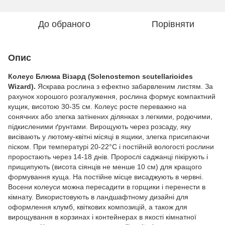
До обраного
Порівняти
Опис
Колеус Блюма Візард (Solenostemon scutellarioides
Wizard).
Яскрава рослина з ефектно забарвленим листям. За
рахунок хорошого розгалуження, рослина формує компактний
кущик, висотою 30-35 см. Колеус росте переважно на
сонячних або злегка затінених ділянках з легкими, родючими,
підкисленими ґрунтами. Вирощують через розсаду, яку
висівають у лютому-квітні місяці в ящики, злегка присипаючи
піском. При температурі 20-22°С і постійній вологості рослини
проростають через 14-18 днів. Пророслі саджанці пікірують і
прищипують (висота сіянців не менше 10 см) для кращого
формування куща. На постійне місце висаджують в червні.
Восени колеуси можна пересадити в горщики і перенести в
кімнату. Використовують в ландшафтному дизайні для
оформлення клумб, квіткових композицій, а також для
вирощування в корзинах і контейнерах в якості кімнатної