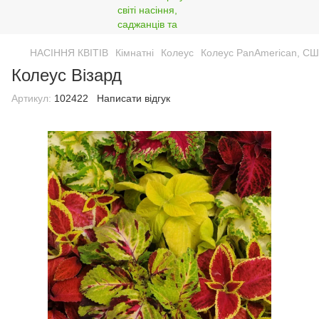
НАСІННЯ КВІТІВ
Кімнатні
Колеус
Колеус PanAmerican, С
Колеус Візард
Артикул:
102422
Написати відгук