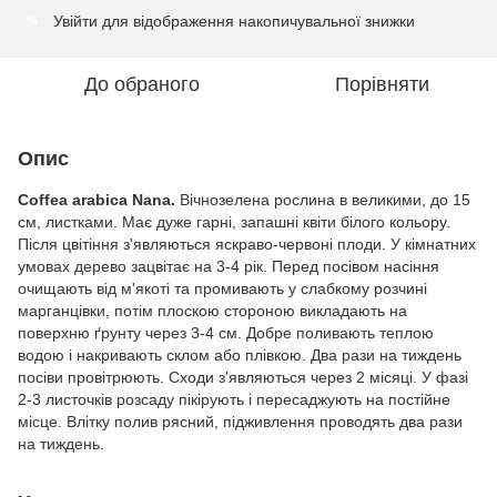
Увійти
для відображення накопичувальної знижки
%
До обраного
Порівняти
Опис
Coffea arabica Nana.
Вічнозелена рослина в великими, до 15
см, листками. Має дуже гарні, запашні квіти білого кольору.
Після цвітіння з'являються яскраво-червоні плоди. У кімнатних
умовах дерево зацвітає на 3-4 рік. Перед посівом насіння
очищають від м'якоті та промивають у слабкому розчині
марганцівки, потім плоскою стороною викладають на
поверхню ґрунту через 3-4 см. Добре поливають теплою
водою і накривають склом або плівкою. Два рази на тиждень
посіви провітрюють. Сходи з'являються через 2 місяці. У фазі
2-3 листочків розсаду пікірують і пересаджують на постійне
місце. Влітку полив рясний, підживлення проводять два рази
на тиждень.