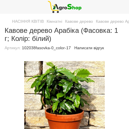
НАСІННЯ КВІТІВ
Кімнатні
Кавове дерево
Кавове дерево Ара
Кавове дерево Арабіка (Фасовка: 1
г; Колір: білий)
Артикул:
102038fasovka-0_color-17
Написати відгук