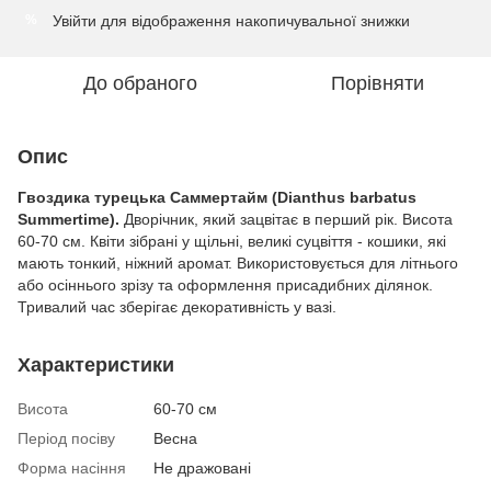
Увійти
для відображення накопичувальної знижки
%
До обраного
Порівняти
Опис
Гвоздика турецька Саммертайм (Dianthus barbatus
Summertime).
Дворічник, який зацвітає в перший рік. Висота
60-70 см. Квіти зібрані у щільні, великі суцвіття - кошики, які
мають тонкий, ніжний аромат. Використовується для літнього
або осіннього зрізу та оформлення присадибних ділянок.
Тривалий час зберігає декоративність у вазі.
Характеристики
Висота
60-70 см
Період посіву
Весна
Форма насіння
Не дражовані