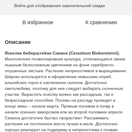
Войти
для отображения накопительной скидки
%
В избранное
К сравнению
Описание
Ясколка биберштейна Снежок (Cerastium Biebersteinii).
Многолетняя почвопокровная культура, отличающаяся своим
пышным белоснежным цветением на фоне серебристо-
опушенных листьев.
Растение неприхотливое в выращивании.
Широко используется в оформлении невысоких клумб,
альпийских горок и озеленении склонов.
Достаточно
светолюбива, поэтому для нее следует выбирать солнечные
участки.
Вырастить ясколку можно как рассадным, так и
безрассадным способом.
Посевы на рассаду проводят в
конце зимы – начале марта.
Прямым посевом в почву в
начале осенних заморозков или во второй половине апреля.
Семена достаточно быстро прорастают.
Рассаживать
растения на постоянное место лучше в июле.
Достаточно
хорошо реагирует на подкормку и неприхотлива к почвам.