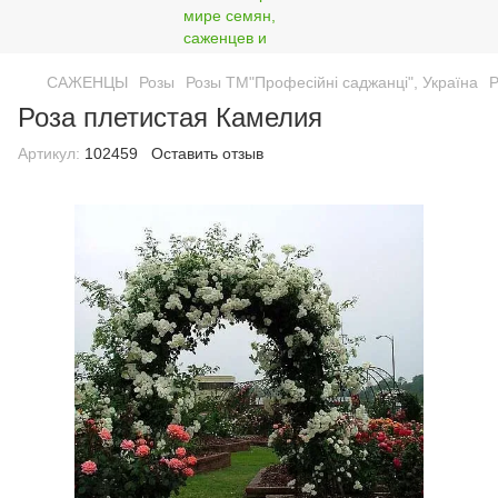
САЖЕНЦЫ
Розы
Розы ТМ"Професійні саджанці", Україна
Р
Роза плетистая Камелия
Артикул:
102459
Оставить отзыв