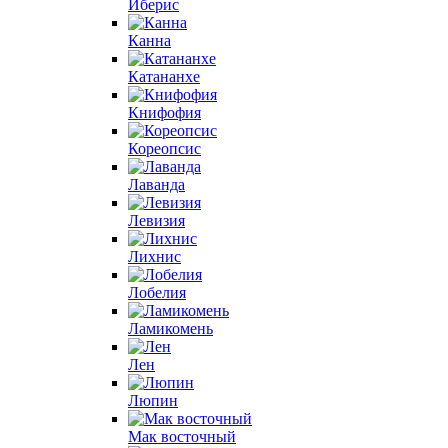
Иберис
Канна
Катананхе
Книфофия
Кореопсис
Лаванда
Левизия
Лихнис
Лобелия
Ламикомень
Лен
Люпин
Мак восточный