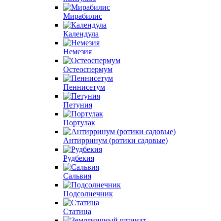
Мирабилис
Календула
Немезия
Остеоспермум
Пеннисетум
Петуния
Портулак
Антирринум (ротики садовые)
Рудбекия
Сальвия
Подсолнечник
Статица