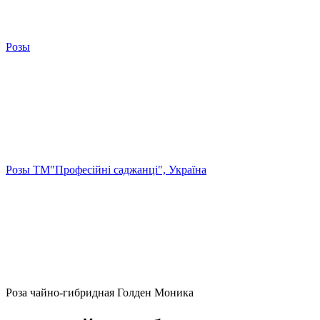
Розы
Розы ТМ"Професійні саджанці", Україна
Роза чайно-гибридная Голден Моника