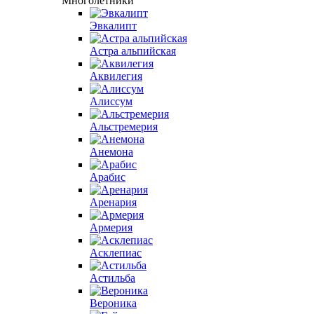
Многолетники
Эвкалипт
Астра альпийская
Аквилегия
Алиссум
Альстремерия
Анемона
Арабис
Аренария
Армерия
Асклепиас
Астильба
Вероника