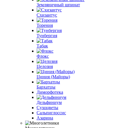
Земляничный шпинат
Схизантус
Торения
Тунбергия
Табак
Флокс
Целозия
Циния (Майоры)
Бархатцы
Диморфотека
Дельфиниум
Сухоцветы
Сальпиглоссис
Азарина