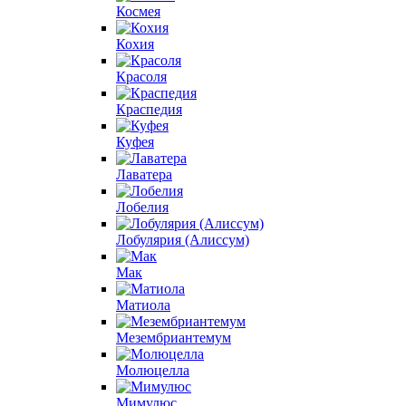
Космея
Кохия
Красоля
Краспедия
Куфея
Лаватера
Лобелия
Лобулярия (Алиссум)
Мак
Матиола
Мезембриантемум
Молюцелла
Мимулюс