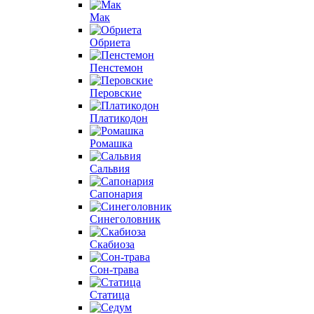
Мак
Обриета
Пенстемон
Перовские
Платикодон
Ромашка
Сальвия
Сапонария
Синеголовник
Скабиоза
Сон-трава
Статица