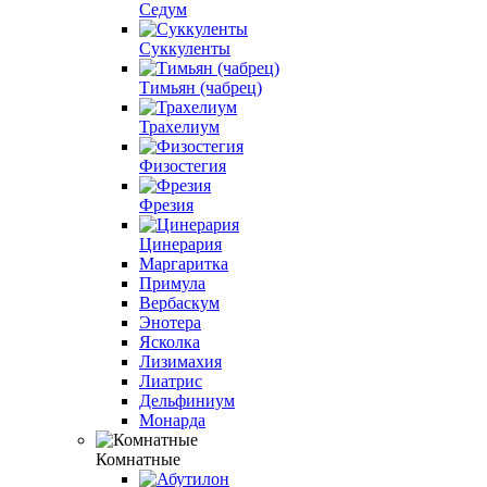
Седум
Суккуленты
Тимьян (чабрец)
Трахелиум
Физостегия
Фрезия
Цинерария
Маргаритка
Примула
Вербаскум
Энотера
Ясколка
Лизимахия
Лиатрис
Дельфиниум
Монарда
Комнатные