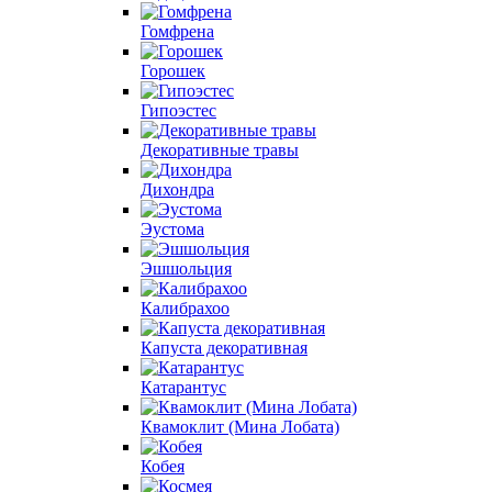
Гомфрена
Горошек
Гипоэстес
Декоративные травы
Дихондра
Эустома
Эшшольция
Калибрахоо
Капуста декоративная
Катарантус
Квамоклит (Мина Лобата)
Кобея