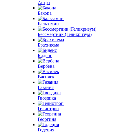
Астра
Бакопа
Бальзамин
Бессмертник (Гелихризум)
Брахикема
Биденс
Вербена
Василек
Газания
Гвоздика
Гелиотроп
Георгина
Годеция