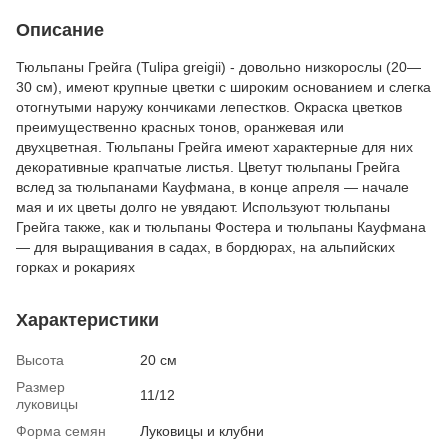
Описание
Тюльпаны Грейга (Tulipa greigii) - довольно низкорослы (20—
30 см), имеют крупные цветки с широким основанием и слегка
отогнутыми наружу кончиками лепестков. Окраска цветков
преимущественно красных тонов, оранжевая или
двухцветная. Тюльпаны Грейга имеют характерные для них
декоративные крапчатые листья. Цветут тюльпаны Грейга
вслед за тюльпанами Кауфмана, в конце апреля — начале
мая и их цветы долго не увядают. Используют тюльпаны
Грейга также, как и тюльпаны Фостера и тюльпаны Кауфмана
— для выращивания в садах, в бордюрах, на альпийских
горках и рокариях
Характеристики
Высота
20 см
Размер
11/12
луковицы
Форма семян
Луковицы и клубни