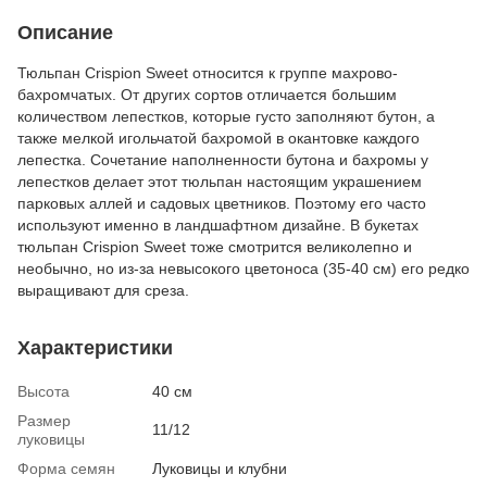
Описание
Тюльпан Crispion Sweet относится к группе махрово-
бахромчатых. От других сортов отличается большим
количеством лепестков, которые густо заполняют бутон, а
также мелкой игольчатой бахромой в окантовке каждого
лепестка. Сочетание наполненности бутона и бахромы у
лепестков делает этот тюльпан настоящим украшением
парковых аллей и садовых цветников. Поэтому его часто
используют именно в ландшафтном дизайне. В букетах
тюльпан Crispion Sweet тоже смотрится великолепно и
необычно, но из-за невысокого цветоноса (35-40 см) его редко
выращивают для среза.
Характеристики
Высота
40 см
Размер
11/12
луковицы
Форма семян
Луковицы и клубни