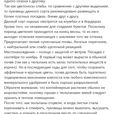
одного сезона к другому.
Так как цветоносы слабы, по сравнению с другими выдаными,
то луковицы данного сорта рекомендовано размещать в
более плотных посадках, ближе друг к другу.
Данный сорт хорошо смотрится на клумбах и в бордюрах.
Кроме того, он незаменим для создания букетов. Поскольку
период цветения приходится на конец весны, то из него
выходит отличная композиция с азалиями того же оттенка.
Предпочитает легкие супесчаные почвы, богатые перегноем,
с нейтральной или слабо щелочной реакцией.
Местонахождение – солнце с защитой от ветров. Посадка с
сентября по ноябрь. В первый год может вырасти в обычной
почве (так как у тюльпана есть запас питательных веществ в
корнях). Но в последующие годы для того, чтобы сохранить
эффектные и крупные цветы, почва должна быть тщательно
подкормлена внесением компоста или любого комплексного
минерального удобрения и быть хорошо разрыхленной.
Обратите внимание, что контейнерные растения обычно не
морозостойки, поэтому горшки с тюльпанами зимой следует
хранить в теплом помещении.
После того, как тюльпаны отцвели, и когда листья стали
коричневеть и отмирать, луковицы можно выкопать, высушить,
очистить и хранить в прохладном месте до следующей