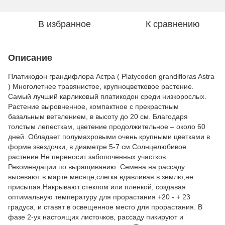
В избранное
К сравнению
Описание
Платикодон грандифлора Астра ( Platycodon grandifloras Astra
) Многолетнее травянистое, крупноцветковое растение.
Самый лучший карликовый платикодон среди низкорослых.
Растение выровненное, компактное с прекрастным
базальным ветвлением, в высоту до 20 см. Благодаря
толстым лепесткам, цветение продолжительное – около 60
дней. Обладает полумахровыми очень крупными цветками в
форме звездочки, в диаметре 5-7 см.Солнцелюбивое
растение.Не переносит заболоченных участков.
Рекомендации по выращиванию: Семена на рассаду
высевают в марте месяце,слегка вдавливая в землю,не
присыпая.Накрывают стеклом или пленкой, создавая
оптимальную температуру для прорастания +20 - + 23
градуса, и ставят в освещенное место для прорастания. В
фазе 2-ух настоящих листочков, рассаду пикируют и