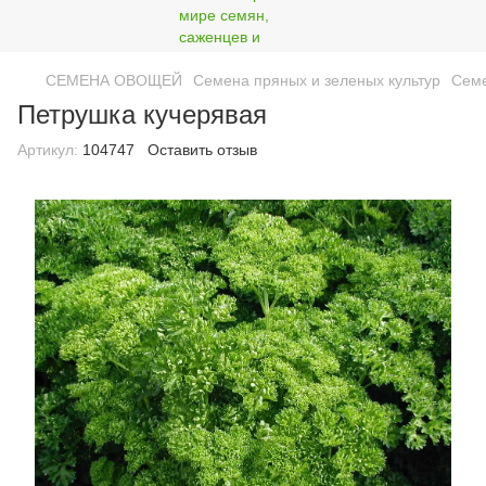
СЕМЕНА ОВОЩЕЙ
Семена пряных и зеленых культур
Семе
Петрушка кучерявая
Артикул:
104747
Оставить отзыв