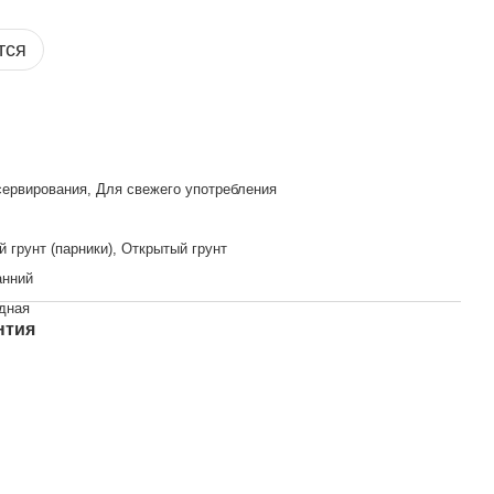
тся
сервирования, Для свежего употребления
 грунт (парники), Открытый грунт
анний
дная
нтия