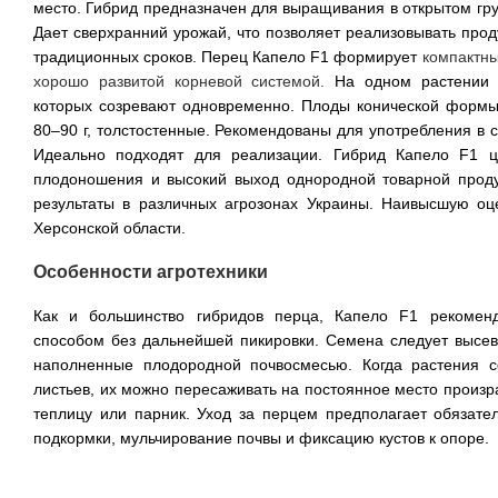
место. 
Гибрид предназначен для выращивания в открытом гру
Дает сверхранний урожай, что позволяет реализовывать про
традиционных сроков. 
Перец Капело F1 формирует
компактны
хорошо развитой корневой системой. 
На одном растении з
которых созревают одновременно. 
Плоды конической формы,
80–90 г, толстостенные. Рекомендованы для употребления в с
Идеально подходят для реализации. 
Гибрид Капело F1 ц
плодоношения и высокий выход однородной товарной проду
результаты в различных агрозонах Украины. Наивысшую оце
Херсонской области.
Особенности агротехники
Как и большинство гибридов перца, Капело F1 рекоменд
способом без дальнейшей пикировки. Семена следует высева
наполненные плодородной почвосмесью. 
Когда растения 
листьев, их можно пересаживать на постоянное место произра
теплицу или парник. Уход за перцем предполагает обязател
подкормки, мульчирование почвы и фиксацию кустов к опоре.