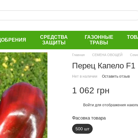
СРЕДСТВА
ГАЗОННЫЕ
ТОВ
ДОБРЕНИЯ
ЗАЩИТЫ
ТРАВЫ
Главная
СЕМЕНА ОВОЩЕЙ
Семе
Перец Капело F1
Нет в наличии
Оставить отзыв
1 062 грн
Войти
для отображения накопи
%
Фасовка товара
500 шт