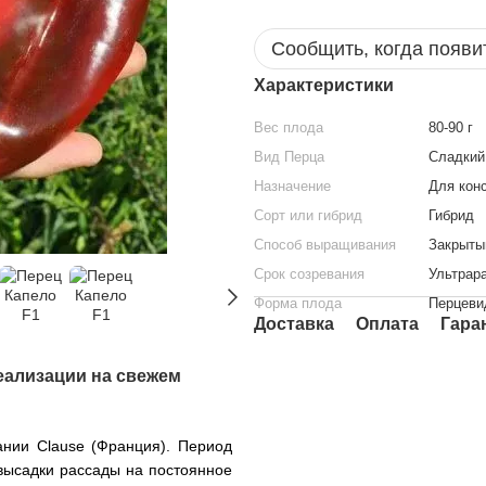
Сообщить, когда появи
Характеристики
Вес плода
80-90 г
Вид Перца
Сладкий
Назначение
Для кон
Сорт или гибрид
Гибрид
Способ выращивания
Закрытый
Срок созревания
Ультрар
Форма плода
Перцеви
Доставка
Оплата
Гара
еализации на свежем
нии Clause (Франция). Период 
высадки рассады на постоянное 