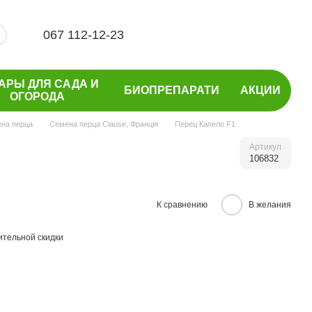
067 112-12-23
АРЫ ДЛЯ САДА И
БИОПРЕПАРАТИ
АКЦИИ
ОГОРОДА
на перца
Семена перца Clause, Франція
Перец Капело F1
Артикул
106832
К сравнению
В желания
тельной скидки