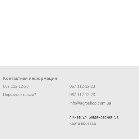
Контактная информация
067 112-12-23
067 112-12-23
067 112-12-23
Перезвонить вам?
info@agroshop.com.ua
г. Киев, ул. Богдановская, 5а
Карта проезда