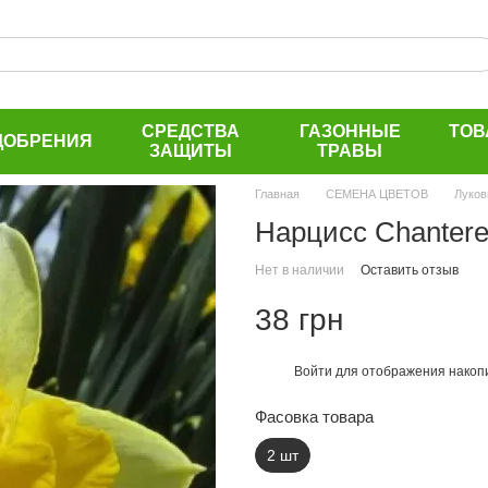
СРЕДСТВА
ГАЗОННЫЕ
ТОВ
ДОБРЕНИЯ
ЗАЩИТЫ
ТРАВЫ
Главная
СЕМЕНА ЦВЕТОВ
Луков
Нарцисс Chantere
Нет в наличии
Оставить отзыв
38 грн
Войти
для отображения накопи
%
Фасовка товара
2 шт