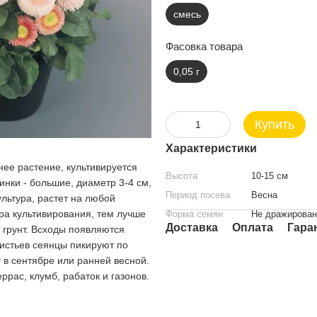
смесь
Фасовка товара
0,05 г
Купить
Характеристики
ее растение, культивируется
Высота
10-15 см
инки - большие, диаметр 3-4 см,
Период посева
Весна
льтура, растет на любой
ра культивирования, тем лучше
Форма семян
Не дражирова
Доставка
Оплата
Гара
 грунт. Всходы появляются
листьев сеянцы пикируют по
 в сентябре или ранней весной.
рас, клумб, рабаток и газонов.