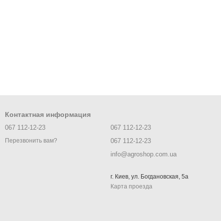
Контактная информация
067 112-12-23
067 112-12-23
067 112-12-23
Перезвонить вам?
info@agroshop.com.ua
г. Киев, ул. Богдановская, 5а
Карта проезда