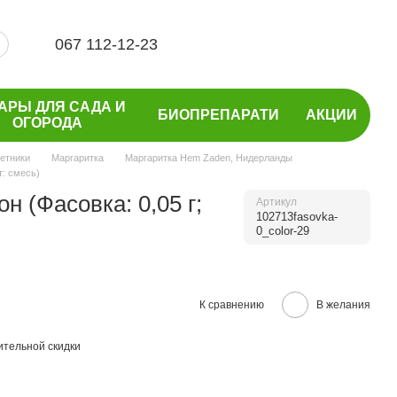
067 112-12-23
АРЫ ДЛЯ САДА И
БИОПРЕПАРАТИ
АКЦИИ
ОГОРОДА
етники
Маргаритка
Маргаритка Hem Zaden, Нидерланды
т: смесь)
н (Фасовка: 0,05 г;
Артикул
102713fasovka-
0_color-29
К сравнению
В желания
тельной скидки