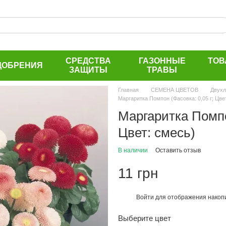
СРЕДСТВА
ГАЗОННЫЕ
ТОВ
ДОБРЕНИЯ
ЗАЩИТЫ
ТРАВЫ
Главная
СЕМЕНА ЦВЕТОВ
Двухл
Маргаритка Помпон (Фасовка: 0,05 г; Цве
Маргаритка Помпо
Цвет: смесь)
В наличии
Оставить отзыв
11 грн
Войти
для отображения накопи
%
Выберите цвет