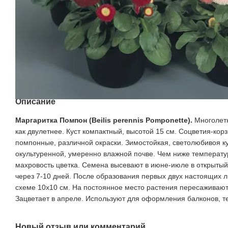
Описание
Маргаритка Помпон (
B
eilis perennis Pomponette).
Многолетн
как двулетнее. Куст компактный, высотой 15 см. Соцветия-корз
помпонные, различной окраски. Зимостойкая, светолюбивоя ку
окультуренной, умеренно влажной почве. Чем ниже температу
махровость цветка. Семена высевают в июне-июле в открытый
через 7-10 дней. После образования первых двух настоящих 
схеме 10х10 см. На постоянное место растения пересаживают
Зацветает в апреле. Используют для оформления балконов, тер
Новый отзыв или комментарий