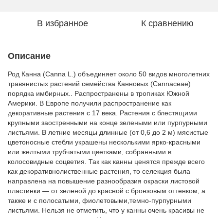
В избранное
К сравнению
Описание
Род Канна (Canna L.) объединяет около 50 видов многолетних
травянистых растений семейства Канновых (Саnnасеае)
порядка имбирных.. Распространены в тропиках Южной
Америки. В Европе получили распространение как
декоративные растения с 17 века. Растения с блестящими
крупными заостренными на конце зелеными или пурпурными
листьями. В летние месяцы длинные (от 0,6 до 2 м) мясистые
цветоносные стебли украшены несколькими ярко-красными
или желтыми трубчатыми цветками, собранными в
колосовидные соцветия. Так как канны ценятся прежде всего
как декоративнолиственные растения, то селекция была
направлена на повышение разнообразия окраски листовой
пластинки — от зеленой до красной с бронзовым оттенком, а
также и с полосатыми, фиолетовыми,темно-пурпурными
листьями. Нельзя не отметить, что у канны очень красивы не