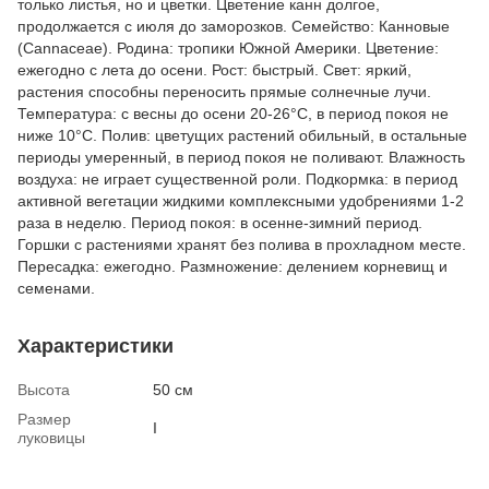
только листья, но и цветки. Цветение канн долгое,
продолжается с июля до заморозков. Семейство: Канновые
(Саnnасеае). Родина: тропики Южной Америки. Цветение:
ежегодно с лета до осени. Рост: быстрый. Свет: яркий,
растения способны переносить прямые солнечные лучи.
Температура: с весны до осени 20-26°C, в период покоя не
ниже 10°C. Полив: цветущих растений обильный, в остальные
периоды умеренный, в период покоя не поливают. Влажность
воздуха: не играет существенной роли. Подкормка: в период
активной вегетации жидкими комплексными удобрениями 1-2
раза в неделю. Период покоя: в осенне-зимний период.
Горшки с растениями хранят без полива в прохладном месте.
Пересадка: ежегодно. Размножение: делением корневищ и
семенами.
Характеристики
Высота
50 см
Размер
I
луковицы