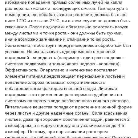
избежание попадания прямых солнечных лучей на капли
раствора на листьях и последующих ожогов. Температура в
помещении, где обрабатывается растение, должна быть не
ниже 17°С и не выше 27°С, ни в коем случае не должно быть
сквозняков. После подкормки обязательно осмотреть пазухи
между листьями и точки роста - они должны быть сухими,
иначе возможно загнивание и отмирание точек роста.
Желательно, чтобы грунт перед внекорневой обработкой был
увлажнен. Не использовать одновременно с корневой
подкормкой - чередовать (например - один раз в неделю -
листовая подкормка, и только через неделю - корневая).
Эффективность: Оперативно и интенсивно поставляет
элементы питания,предотвращает пересыхание листьев и
появление хлороза,повышает сопротивляемость
неблагоприятным факторам внешней среды. Листовая
подкормка - это применение растворимого удобрения по
листовому аппарату в виде разбавленного водного раствора.
Питательные вещества попадают в растение в ионной форме
через листья и другие надземные органы. Сила всасывания
листьев, даже при хорошем обеспечении водой, равняется 2
атмосферам, а в жаркую погоду она увеличивается до 4-5
атмосфер. Поэтому, при опрыскивании раствором
минеральных удобрений, они быстро усваивают их. При этом