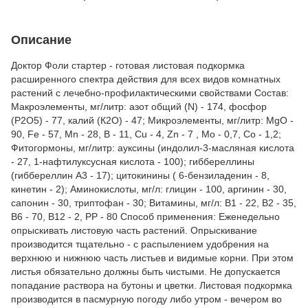
Описание
Доктор Фоли стартер - готовая листовая подкормка
расширенного спектра действия для всех видов комнатных
растений с лечебно-профилактическими свойствами Состав:
Макроэлементы, мг/литр: азот общий (N) - 174, фосфор
(P2О5) - 77, калий (К2О) - 47; Микроэлементы, мг/литр: MgO -
90, Fe - 57, Mn - 28, B - 11, Cu - 4, Zn - 7 , Mo - 0,7, Co - 1,2;
Фитогормоны, мг/литр: ауксины (индолил-3-масляная кислота
- 27, 1-нафтилуксусная кислота - 100); гиббереллины
(гиббереллин А3 - 17); цитокинины ( 6-бензиладенин - 8,
кинетин - 2); Аминокислоты, мг/л: глицин - 100, аргинин - 30,
сапонин - 30, триптофан - 30; Витамины, мг/л: В1 - 22, В2 - 35,
В6 - 70, В12 - 2, РР - 80 Способ применения: Еженедельно
опрыскивать листовую часть растений. Опрыскивание
производится тщательно - с распылением удобрения на
верхнюю и нижнюю часть листьев и видимые корни. При этом
листья обязательно должны быть чистыми. Не допускается
попадание раствора на бутоны и цветки. Листовая подкормка
производится в пасмурную погоду либо утром - вечером во