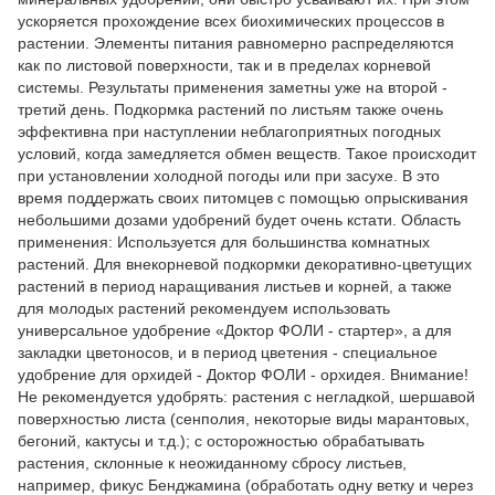
ускоряется прохождение всех биохимических процессов в
растении. Элементы питания равномерно распределяются
как по листовой поверхности, так и в пределах корневой
системы. Результаты применения заметны уже на второй -
третий день. Подкормка растений по листьям также очень
эффективна при наступлении неблагоприятных погодных
условий, когда замедляется обмен веществ. Такое происходит
при установлении холодной погоды или при засухе. В это
время поддержать своих питомцев с помощью опрыскивания
небольшими дозами удобрений будет очень кстати. Область
применения: Используется для большинства комнатных
растений. Для внекорневой подкормки декоративно-цветущих
растений в период наращивания листьев и корней, а также
для молодых растений рекомендуем использовать
универсальное удобрение «Доктор ФОЛИ - стартер», а для
закладки цветоносов, и в период цветения - специальное
удобрение для орхидей - Доктор ФОЛИ - орхидея. Внимание!
Не рекомендуется удобрять: растения с негладкой, шершавой
поверхностью листа (сенполия, некоторые виды марантовых,
бегоний, кактусы и т.д.); с осторожностью обрабатывать
растения, склонные к неожиданному сбросу листьев,
например, фикус Бенджамина (обработать одну ветку и через