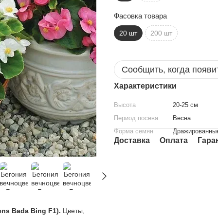
Фасовка товара
20 шт
200 шт
Сообщить, когда появи
Характеристики
Высота
20-25 см
Период посева
Весна
Форма семян
Дражированны
Доставка
Оплата
Гара
ns Bada Bing F1).
Цветы,