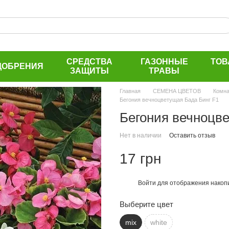
СРЕДСТВА
ГАЗОННЫЕ
ТОВ
ДОБРЕНИЯ
ЗАЩИТЫ
ТРАВЫ
Главная
СЕМЕНА ЦВЕТОВ
Комн
Бегония вечноцветущая Бада Бинг F1
Бегония вечноцве
Нет в наличии
Оставить отзыв
17 грн
Войти
для отображения накопи
%
Выберите цвет
mix
white