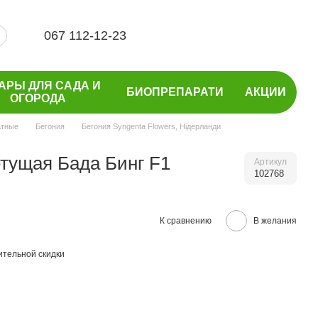
067 112-12-23
АРЫ ДЛЯ САДА И
БИОПРЕПАРАТИ
АКЦИИ
ОГОРОДА
атные
Бегония
Бегония Syngenta Flowers, Нідерланди
тущая Бада Бинг F1
Артикул
102768
К сравнению
В желания
тельной скидки