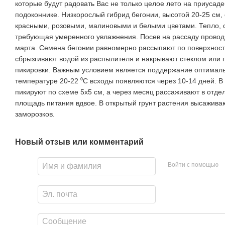
которые будут радовать Вас не только целое лето на приусаде
подоконнике.
Низкорослый гибрид бегонии, высотой 20-25 см,
красными, розовыми, малиновыми и белыми цветами.
Тепло, 
требующая умеренного увлажнения. Посев на рассаду проводя
марта. Семена бегонии равномерно рассыпают по поверхност
сбрызгивают водой из распылителя и накрывают стеклом или 
пикировки. Важным условием является поддержание оптималь
температуре 20-22 ⁰C всходы появляются через 10-14 дней. В
пикируют по схеме 5х5 см, а через месяц рассаживают в отде
площадь питания вдвое. В открытый грунт растения высаживаю
заморозков.
Новый отзыв или комментарий
Войти с помощью