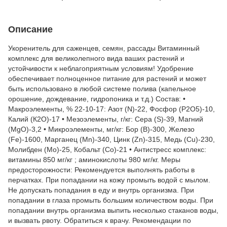
Описание
Укоренитель для саженцев, семян, рассады Витаминный
комплекс для великолепного вида ваших растений и
устойчивости к неблагоприятным условиям! Удобрение
обеспечивает полноценное питание для растений и может
быть использовано в любой системе полива (капельное
орошение, дождевание, гидропоника и т.д.) Состав: •
Макроэлементы, % 22-10-17: Азот (N)-22, Фосфор (Р2О5)-10,
Калий (К2О)-17 • Мезоэлементы, г/кг: Сера (S)-39, Магний
(MgO)-3,2 • Микроэлементы, мг/кг: Бор (В)-300, Железо
(Fe)-1600, Марганец (Mn)-340, Цинк (Zn)-315, Медь (Cu)-230,
Молибден (Мо)-25, Кобальт (Со)-21 • Антистресс комплекс:
витамины 850 мг/кг ; аминокислоты 980 мг/кг. Меры
предосторожности: Рекомендуется выполнять работы в
перчатках. При попадании на кожу промыть водой с мылом.
Не допускать попадания в еду и внутрь организма. При
попадании в глаза промыть большим количеством воды. При
попадании внутрь организма выпить несколько стаканов воды,
и вызвать рвоту. Обратиться к врачу. Рекомендации по