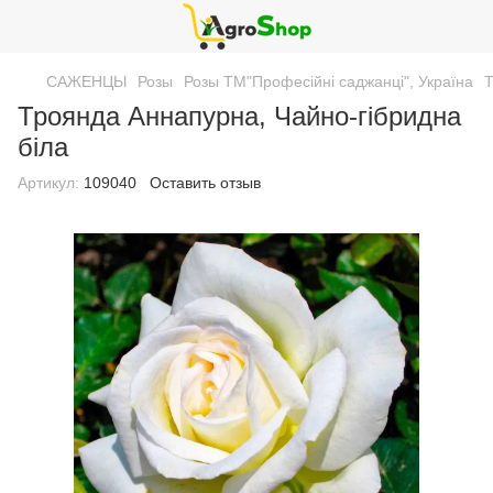
САЖЕНЦЫ
Розы
Розы ТМ"Професійні саджанці", Україна
Т
Троянда Аннапурна, Чайно-гібридна
біла
Артикул:
109040
Оставить отзыв