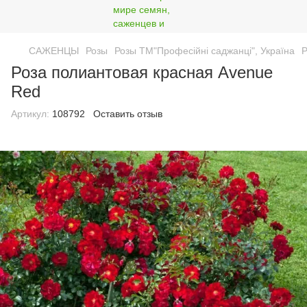
САЖЕНЦЫ
Розы
Розы ТМ"Професійні саджанці", Україна
Р
Роза полиантовая красная Avenue
Red
Артикул:
108792
Оставить отзыв