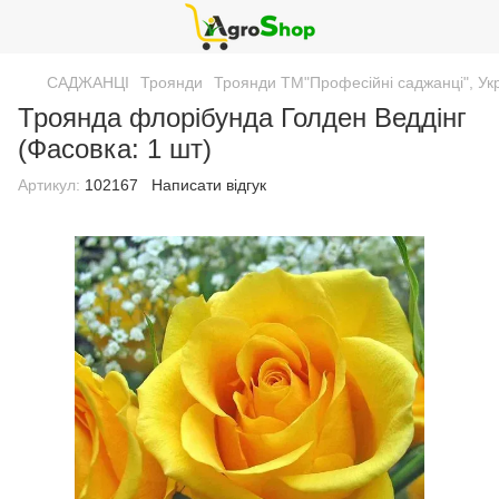
САДЖАНЦІ
Троянди
Троянди ТМ"Професійні саджанці", Ук
Троянда флорібунда Голден Веддінг
(Фасовка: 1 шт)
Артикул:
102167
Написати відгук