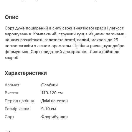
Опис
Сорт дуже поширений в силу своєї виняткової краси і легкості
вирощування. Компактний, стрункий кущ з міцними пагонами,
на яких розцвітають золотисто-жовті, великі, махрові до 25
пелюсток квіти з легким ароматом. Цвітіння рясне, кущ добре
формується. Сорт придатний для зрізання. Листя стійке до
хвороб.
Характеристики
Аромат
Слабкий
Висота
110-120 см
Період цвітіння
Двічі на сезон
Розмір квітки
9-10 см
Сорт
Флорибундая