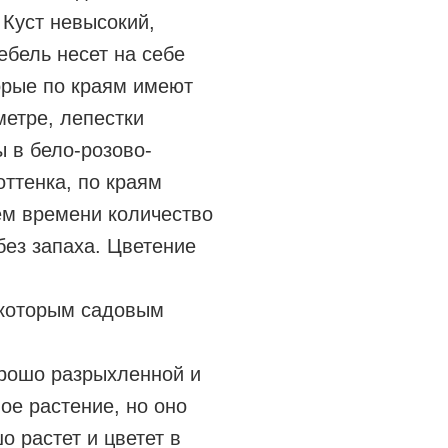
 Куст невысокий,
ебель несет на себе
орые по краям имеют
метре, лепестки
 в бело-розово-
оттенка, по краям
ем времени количество
без запаха. Цветение
екоторым садовым
орошо разрыхленной и
ое растение, но оно
о растет и цветет в