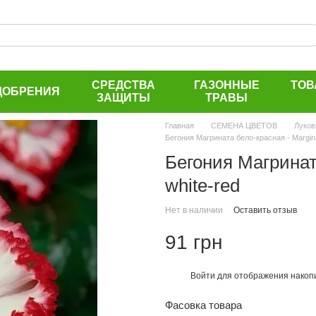
СРЕДСТВА
ГАЗОННЫЕ
ТОВ
ДОБРЕНИЯ
ЗАЩИТЫ
ТРАВЫ
Главная
СЕМЕНА ЦВЕТОВ
Луков
Бегония Магрината бело-красная - Margina
Бегония Магринат
white-red
Нет в наличии
Оставить отзыв
91 грн
Войти
для отображения накопи
%
Фасовка товара