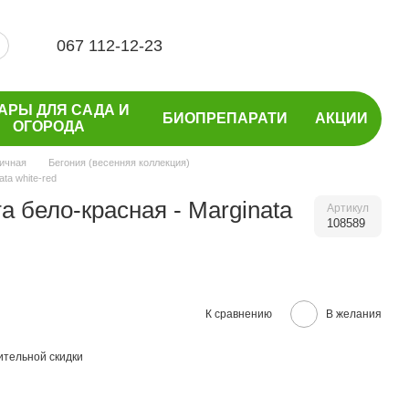
067 112-12-23
АРЫ ДЛЯ САДА И
БИОПРЕПАРАТИ
АКЦИИ
ОГОРОДА
ичная
Бегония (весенняя коллекция)
ta white-red
а бело-красная - Marginata
Артикул
108589
К сравнению
В желания
тельной скидки