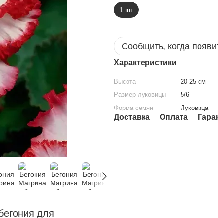
1 шт
Сообщить, когда появи
Характеристики
Высота
20-25 см
Размер луковицы
5/6
Форма семян
Луковица
Доставка
Оплата
Гара
 бегония для