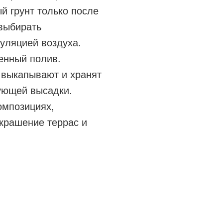
й грунт только после
 выбирать
уляцией воздуха.
енный полив.
 выкапывают и хранят
ующей высадки.
омпозициях,
украшение террас и